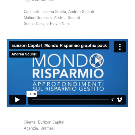
Concept: Luciano Schito, Andrea Scurati
Motion Graphics: Andrea Scurati
Sound Design: Flavio Nani
Cliente: Eurizon Capital
Agenzia: Uramaki