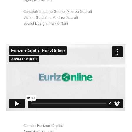
Concept: Luciano Schito, Andrea Scurati
Motion Graphics: Andrea Scurati
Sound Design: Flavio Nani
Cliente: Eurizon Capital
Agenzia: Uramaki